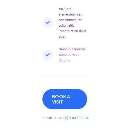
Ac justo,
elementum sed
nec consequat
odio velit,
imperdiet eu risus
eget.
Nunc in senectus
bibendum ut
dictum
BOOK A
VISIT
or call us:
+61 (0) 3 8376 6284