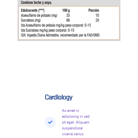
Cardiology
Ac amet in
adipiscing in sed
sit eget. Aliquam
suspendisse
viverra varius