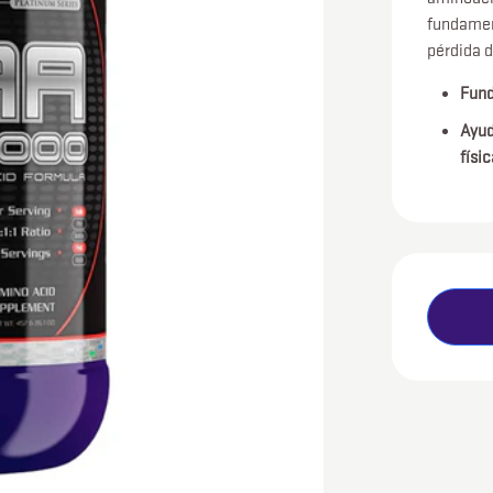
fundamen
pérdida d
Fund
Ayud
físic