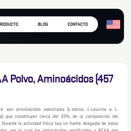
 PRODUCTO
BLOG
CONTACTO
A Polvo, Aminoácidos (457
A son aminoácidos esenciales (L-Valina, L-Leucina e L-
na) que constituyen cerca del 33% de la composición del
 Durante la actividad física hay un fuerte desgaste de estos
dos, por lo cual los aminoácidos ramificados o BCAA son